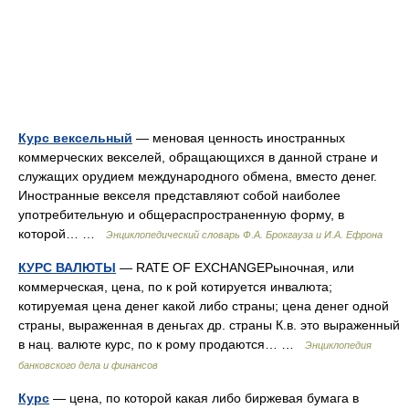
Курс вексельный
— меновая ценность иностранных
коммерческих векселей, обращающихся в данной стране и
служащих орудием международного обмена, вместо денег.
Иностранные векселя представляют собой наиболее
употребительную и общераспространенную форму, в
которой… …
Энциклопедический словарь Ф.А. Брокгауза и И.А. Ефрона
КУРС ВАЛЮТЫ
— RATE OF EXCHANGEРыночная, или
коммерческая, цена, по к рой котируется инвалюта;
котируемая цена денег какой либо страны; цена денег одной
страны, выраженная в деньгах др. страны К.в. это выраженный
в нац. валюте курс, по к рому продаются… …
Энциклопедия
банковского дела и финансов
Курс
— цена, по которой какая либо биржевая бумага в