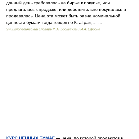
данный день требовалась на бирже к покупке, или
предлагалась к продаже, или действительно покупалась и
продавалась. Цена эта может быть равна номинальной
ценности бумаги тогда говорят о К. al pari,… …
Энциклопедический словарь Ф.А. Брокгауза и И.А. Ефрона
КУРС ЦЕННЫХ БУМАГ
— цена, по которой продаются и